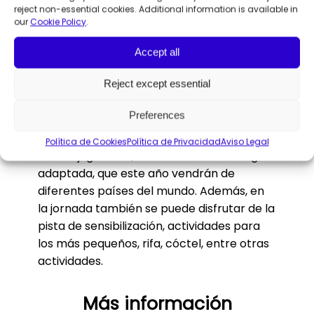
estos años. Especialmente, en esta
reject non-essential cookies. Additional information is available in
our
Cookie Policy
.
iniciativa. Nuestro torneo de pádel
benéfico, en estas 18 ediciones, ha contado
Accept all
con un gran número de empleados y
voluntarios de AON que han participado
Reject except essential
con un compromiso sobresaliente”.
Preferences
El torneo de pádel es un evento deportivo,
inclusivo y familiar, que cuenta con cerca
Política de Cookies
Política de Privacidad
Aviso Legal
de 200 jugadores, entre ellos los de la liga
adaptada, que este año vendrán de
diferentes países del mundo. Además, en
la jornada también se puede disfrutar de la
pista de sensibilización, actividades para
los más pequeños, rifa, cóctel, entre otras
actividades.
Más información