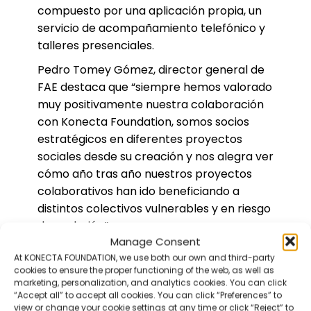
compuesto por una aplicación propia, un
servicio de acompañamiento telefónico y
talleres presenciales.
Pedro Tomey Gómez, director general de
FAE destaca que “siempre hemos valorado
muy positivamente nuestra colaboración
con Konecta Foundation, somos socios
estratégicos en diferentes proyectos
sociales desde su creación y nos alegra ver
cómo año tras año nuestros proyectos
colaborativos han ido beneficiando a
distintos colectivos vulnerables y en riesgo
de exclusión”.
Manage Consent
Por su parte, la directora de Konecta
At KONECTA FOUNDATION, we use both our own and third-party
Foundation, Graciela de La Morena, ha
cookies to ensure the proper functioning of the web, as well as
marketing, personalization, and analytics cookies. You can click
querido “agradecer la confianza de la
“Accept all” to accept all cookies. You can click “Preferences” to
Fundación AON España durante todos
view or change your cookie settings at any time or click “Reject” to