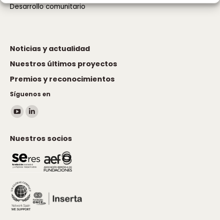
Desarrollo comunitario
Noticias y actualidad
Nuestros últimos proyectos
Premios y reconocimientos
Síguenos en
Encuéntranos en:
YouTube
Linkedin
page
page
Nuestros socios
opens
opens
in
in
new
new
window
window