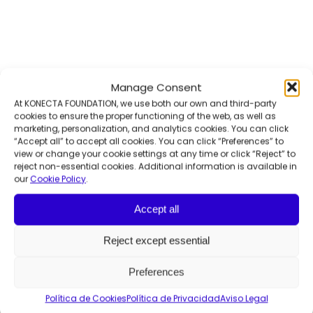
Manage Consent
At KONECTA FOUNDATION, we use both our own and third-party
cookies to ensure the proper functioning of the web, as well as
marketing, personalization, and analytics cookies. You can click
“Accept all” to accept all cookies. You can click “Preferences” to
view or change your cookie settings at any time or click “Reject” to
reject non-essential cookies. Additional information is available in
El poder de la integración
our
Cookie Policy
.
Accept all
Contáctanos
Reject except essential
Sobre nosotros
Preferences
Areas de actividad
Empleabilidad
Política de Cookies
Política de Privacidad
Aviso Legal
Innovación social