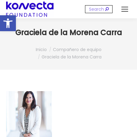
Buscar:
Abrir barra de herramientas
Graciela de la Morena Carra
Estás aquí:
Inicio
Compañero de equipo
Graciela de la Morena Carra