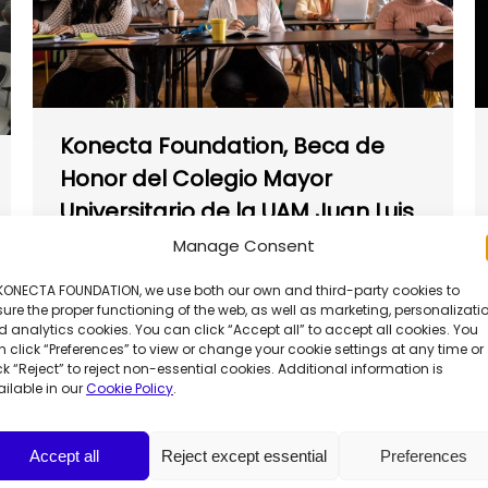
Konecta Foundation, Beca de
Honor del Colegio Mayor
Universitario de la UAM Juan Luis
Vives
Manage Consent
Innovación social
,
Noticias
Por
Francesca Manochi
8 de mayo de 2023
 KONECTA FOUNDATION, we use both our own and third-party cookies to
ure the proper functioning of the web, as well as marketing, personalizatio
Konecta Foundation recibe una Beca de
 analytics cookies. You can click “Accept all” to accept all cookies. You
Honor por parte del Colegio Mayor
 click “Preferences” to view or change your cookie settings at any time or
Universitario de la UAM Juan Luis Vives por
ck “Reject” to reject non-essential cookies. Additional information is
ilable in our
Cookie Policy
.
su apoyo al proyecto de Vida
Independiente.
Accept all
Reject except essential
Preferences