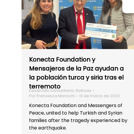
Konecta Foundation y
Mensajeros de la Paz ayudan a
la población turca y siria tras el
terremoto
Desarrollo comunitario
,
Noticias
Por
Francesca Manochi
13 de marzo de 2023
Konecta Foundation and Messengers of
Peace, united to help Turkish and Syrian
families after the tragedy experienced by
the earthquake.