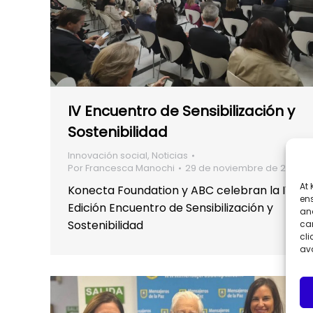
IV Encuentro de Sensibilización y
Sostenibilidad
Innovación social
,
Noticias
Por
Francesca Manochi
29 de noviembre de 2023
At
Konecta Foundation y ABC celebran la IV
ens
Edición Encuentro de Sensibilización y
and
Sostenibilidad
can
cli
ava