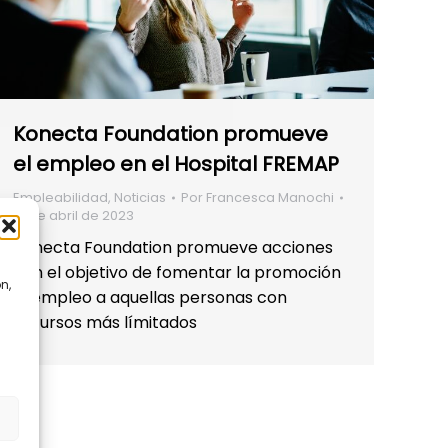
Konecta Foundation promueve
el empleo en el Hospital FREMAP
Empleabilidad
,
Noticias
Por
Francesca Manochi
19 de abril de 2023
Konecta Foundation promueve acciones
con el objetivo de fomentar la promoción
n,
al empleo a aquellas personas con
recursos más límitados